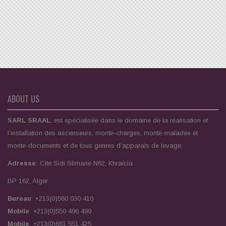
ABOUT US
SARL SRAAL
, est spécialisée dans le domaine de la réalisation et
l’installation des ascenseurs, monte-charges, monte-malades et
monte-documents et de tous genres d’apparais de levage,
Adresse:
Cité Sidi Slimane N62, Khraicia
BP 162, Alger
Bureau
: +213(0)560 030 410
Mobile
: +213(0)550 496 499
Mobile
: +213(0)661 551 425