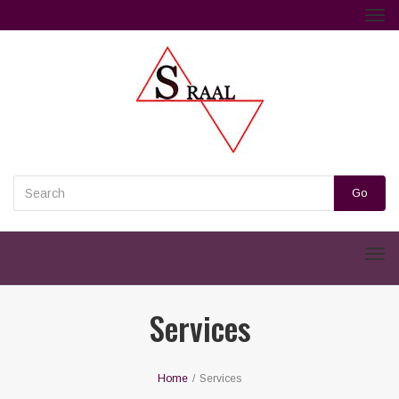
Tog
navi
Go
Men
Services
Home
/
Services